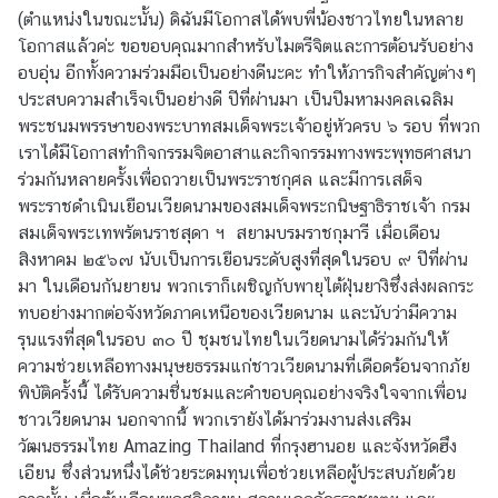
ค
(ตำแหน่งในขณะนั้น) ดิฉันมีโอกาสได้พบพี่น้องชาวไทยในหลาย
ร
โอกาสแล้วค่ะ ขอขอบคุณมากสำหรับไมตรีจิตและการต้อนรับอย่าง
ร
อบอุ่น อีกทั้งความร่วมมือเป็นอย่างดีนะคะ ทำให้ภารกิจสำคัญต่างๆ
า
ประสบความสำเร็จเป็นอย่างดี ปีที่ผ่านมา เป็นปีมหามงคลเฉลิม
ช
พระชนมพรรษาของพระบาทสมเด็จพระเจ้าอยู่หัวครบ ๖ รอบ ที่พวก
ทู
เราได้มีโอกาสทำกิจกรรมจิตอาสาและกิจกรรมทางพระพุทธศาสนา
ต
ร่วมกันหลายครั้งเพื่อถวายเป็นพระราชกุศล และมีการเสด็จ
ฯ
พระราชดำเนินเยือนเวียดนามของสมเด็จพระกนิษฐาธิราชเจ้า กรม
สมเด็จพระเทพรัตนราชสุดา ฯ สยามบรมราชกุมารี เมื่อเดือน
สิงหาคม ๒๕๖๗ นับเป็นการเยือนระดับสูงที่สุดในรอบ ๙ ปีที่ผ่าน
ข่
มา ในเดือนกันยายน พวกเราก็เผชิญกับพายุไต้ฝุ่นยางิซึ่งส่งผลกระ
า
ทบอย่างมากต่อจังหวัดภาคเหนือของเวียดนาม และนับว่ามีความ
ว
รุนแรงที่สุดในรอบ ๓๐ ปี ชุมชนไทยในเวียดนามได้ร่วมกันให้
แ
ความช่วยเหลือทางมนุษยธรรมแก่ชาวเวียดนามที่เดือดร้อนจากภัย
ล
พิบัติครั้งนี้ ได้รับความชื่นชมและคำขอบคุณอย่างจริงใจจากเพื่อน
ะ
ชาวเวียดนาม นอกจากนี้ พวกเรายังได้มาร่วมงานส่งเสริม
กิ
วัฒนธรรมไทย Amazing Thailand ที่กรุงฮานอย และจังหวัดฮึง
จ
เอียน ซึ่งส่วนหนึ่งได้ช่วยระดมทุนเพื่อช่วยเหลือผู้ประสบภัยด้วย
ก