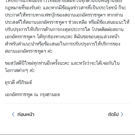
ให้บริการแก่พี่น้องชาวไทยอย่างเต็มที่ในทุกด้านบนพื้นฐานของ
นั
กฎหมายที่รองรับค่ะ และหากมีข้อมูลข่าวสารที่เป็นประโยชน์ ก็จะ
ก
ประกาศให้ทราบทางเฟซบุ๊กของสถานเอกอัครราชทูตฯ หากท่าน
ง
ประสงค์ให้สถานเอกอัครราชทูตฯ ช่วยเหลือ หรือมีข้อเสนอแนะให้
า
ปรับปรุงการให้บริการด้านการกงสุลประการใด โปรดติดต่อสถาน
น
เอกอัครราชทูตฯ ได้ทุกช่องทางนะคะ ดิฉันขอขอบคุณล่วงหน้า
ที
สำหรับคำแนะนำหรือข้อเสนอในการปรับปรุงการให้บริการของ
ม
สถานเอกอัครราชทูตฯ ค่ะ
ป
ร
ขอสวัสดีปีใหม่ทุกท่านอีกครั้งนะคะ และหวังว่าจะได้เจอกันใน
ะ
โอกาสต่างๆ ค่ะ
เ
ท
อุรวดี ศรีภิรมย์
ศ
เอกอัครราชทูต ณ กรุงฮานอย
ไ
ท
ย
ก่อนหน้า
ถัดไป
ใ
น
เ