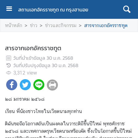
สถานเอกอัครราชทูต ณ กรุงฮานอย
ห
หน้าหลัก
ข่าว
ข่าวและกิจกรรม
สารจากเอกอัครราชทูต
น้
า
ห
สารจากเอกอัครราชทูต
ลั
วันที่นำเข้าข้อมูล
ก
30 ม.ค. 2568
วันที่ปรับปรุงข้อมูล
/
30 ม.ค. 2568
H
3,312
view
o
m
e
๒๘ มกราคม ๒๕๖๘
เรียน พี่น้องชาวไทยในเวียดนามทุกท่าน
A
b
ดิฉันขอถือโอกาสอันเป็นมงคลในวาระดิถีขึ้นปีใหม่ พุทธศักราช
o
๒๕๖๘ และเทศกาลตรุษเวียดนามหรือเต๊ด ซึ่งเป็นโอกาสขึ้นปีใหม่
u