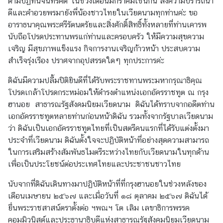
ตามปฏิทินจันทรคติ ในช่วงเดือนมกราคมเช่นกัน ส่งความปรารถนา
t
ดีและคำอวยพรมายังพี่น้องชาวไทยในเวียดนามทุกท่านค่ะ ขอ
U
อาราธนาคุณพระศรีรัตนตรัยและสิ่งศักดิ์สิทธิ์ทั้งหลายที่ท่านเคารพ
s
นับถือโปรดประทานพรแก่ท่านและครอบครัว ให้มีความสุขความ
/
เจริญ มีสุขภาพแข็งแรง กิจการงานเจริญก้าวหน้า ประสบความ
เ
สำเร็จรุ่งเรือง ปราศจากอุปสรรคใดๆ ทุกประการค่ะ
กี่
ดิฉันมีความปลื้มปิติยินดีที่ได้รับพระราชทานพระมหากรุณาธิคุณ
ย
โปรดเกล้าโปรดกระหม่อมให้ดำรงตำแหน่งเอกอัครราชทูต ณ กรุง
ว
ฮานอย สาธารณรัฐสังคมนิยมเวียดนาม ดิฉันได้ทราบจากอดีตท่าน
กั
เอกอัครราชทูตหลายท่านก่อนหน้าดิฉัน รวมทั้งจากรัฐบาลเวียดนาม
บ
ว่า ดิฉันเป็นเอกอัครราชทูตไทยที่เป็นสตรีคนแรกที่ได้รับแต่งตั้งมา
ส
ประจำที่เวียดนาม ดิฉันตั้งใจจะปฏิบัติหน้าที่อย่างสุดความสามารถ
ถ
ในการเสริมสร้างสัมพันธไมตรีระหว่างไทยกับเวียดนามในทุกด้าน
า
เพื่อเป็นประโยชน์ต่อประเทศไทยและประชาชนชาวไทย
น
เ
นับจากที่ดิฉันเดินทางมาปฏิบัติหน้าที่ที่กรุงฮานอยในช่วงหลังของ
อ
เดือนเมษายน ๒๕๖๗ และเมื่อวันที่ ๑๘ ตุลาคม ๒๕๖๗ ดิฉันได้
ก
ยื่นพระราชสาสน์ตราตั้งต่อ ฯพณฯ โต เลิม เลขาธิการพรรค
อั
คอมมิวนิสต์และประธานาธิบดีแห่งสาธารณรัฐสังคมนิยมเวียดนาม