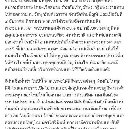
จากนั้น เมื่อต้นเดือนพฤศจิกายน สถานเอกอัครราชทูตฯ และ
ร
สมาคมมิตรภาพไทย-เวียดนาม ร่วมกันเชิญผ้าพระกฐินพระราชทาน
ร
ไปทอดถวาย ณ วัดฟุกมินห์เถรวาท จังหวัดท้ายบิ่ญห์ และเมื่อวันที่
ม
๔ ธันวาคม ที่ผ่านมา พวกเราได้ร่วมกันจัดงานวันเฉลิม
/
พระชนมพรรษา พระบาทสมเด็จพระบรมชนกาธิเบศร มหาภูมิพล
บ
อดุลยเดชมหาราช บรมนาถบพิตร งานวันชาติ และวันพ่อแห่งชาติ
ท
นอกจากนี้ เรายังมีโอกาสพบปะกันในกิจกรรมทางพระพุทธศาสนา
ค
ต่างๆ ที่สถานเอกอัครราชทูตฯ จัดตามโอกาสเอื้ออำนวย เพื่อให้
ว
ชุมชนไทยในเวียดนามได้ทำบุญ ตักบาตร ฟังพระธรรมเทศนา เพื่อ
า
ให้ชาวไทยที่เป็นชาวพุทธทุกคนมีขวัญกำลังใจ พัฒนาจิต และมี
ม
หลักธรรมยึดเหนี่ยวในการทำงานและใช้ชีวิตในต่างแดนค่ะ
น่
า
ดิฉันเชื่อมั่นว่า ในปีนี้ พวกเราจะได้มีกิจกรรมต่างๆ ร่วมกันในทุก
ส
มิติ โดยเฉพาะการเปิดโอกาสและขจัดอุปสรรคด้านเศรษฐกิจ การค้า
น
การลงทุน ของไทยในเวียดนาม และการส่งเสริมความเชื่อมโยง
ใ
ระหว่างประชาชน ด้านสังคมวัฒนธรรม ดิฉันยินดีอย่างยิ่งที่จะมีส่วน
จ
ร่วมสนับสนุนและเสริมสร้างศักยภาพและความเข้มแข็งของพี่น้อง
ชาวไทยในเวียดนาม โดยฝ่ายกงสุลของสถานเอกอัครราชทูตฯ และ
สถานกงสุลใหญ่ ณ นครโฮจิมินห์ พวกเรามีความพร้อมและยินดี
สำ