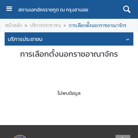
สถานเอกอัครราชทูต ณ กรุงฮานอย
ห
หน้าหลัก
บริการประชาชน
การเลือกตั้งนอกราชอาณาจักร
น้
า
บริการประชาชน
ห
ลั
การเลือกตั้งนอกราชอาณาจักร
ก
/
H
o
m
ไม่พบข้อมูล
e
A
b
o
u